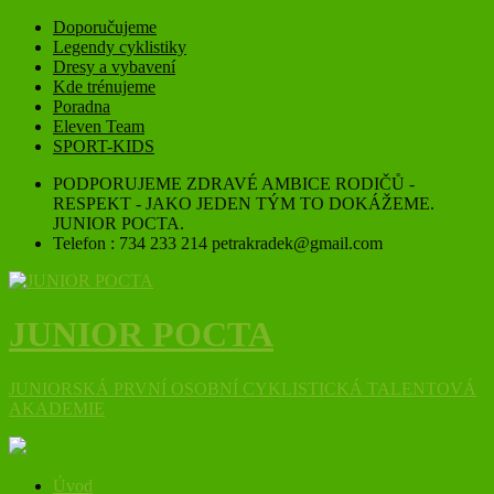
Doporučujeme
Legendy cyklistiky
Dresy a vybavení
Kde trénujeme
Poradna
Eleven Team
SPORT-KIDS
PODPORUJEME ZDRAVÉ AMBICE RODIČŮ -
RESPEKT - JAKO JEDEN TÝM TO DOKÁŽEME.
JUNIOR POCTA.
Telefon : 734 233 214 petrakradek@gmail.com
JUNIOR POCTA
JUNIORSKÁ PRVNÍ OSOBNÍ CYKLISTICKÁ TALENTOVÁ
AKADEMIE
Úvod