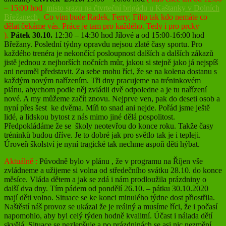
– 15:00 hod
místo srazu na čtvrteční brigádu u Kaštanky v Dolních
Břežanech
. Co vím bude Radek, Ferry, Filip tak kdo nemáte co
dělat čekáme vás. Práce je tam pro každého. Tedy i pro prcky
).
Pátek
30.10.
12:30 – 14:30 hod Jílové a od 15:00-16:00 hod
Břežany. Poslední týdny opravdu nejsou zlaté časy sportu. Pro
každého trenéra je nekončící posloupnost dalších a dalších zákazů
jistě jednou z nejhorších nočních můr, jakou si stejně jako já nejspíš
ani neuměl představit. Za sebe mohu říci, že se na kolena dostanu s
každým novým nařízením. Tři dny pracujeme na tréninkovém
plánu, abychom podle něj zvládli dvě odpoledne a je tu nařízení
nové. A my můžeme začít znovu. Nejprve ven, pak do deseti osob a
nyní přes šest ke dvěma. Míň to snad ani nejde. Pořád jsme ještě
lidé, a lidskou bytost z nás mimo jiné dělá pospolitost.
Předpokládáme že se školy neotevřou do konce roku. Takže časy
tréninků budou dříve. Je to dobré jak pro světlo tak je i tepleji.
Úroveň školství je nyní tragické tak nechme aspoň děti hýbat.
Aktuálně :
Původně bylo v plánu , že v programu na Říjen vše
zvládneme a užijeme si volna od středečního svátku 28.10. do konce
měsíce. Vláda dětem a jak se zdá i nám prodloužila prázdniny o
další dva dny. Tím pádem od pondělí 26.10. – pátku 30.10.2020
mají děti volno. Situace se ke konci minulého týdne dost přiostřila.
Naštěstí náš provoz se ukázal že je reálný a musíme říci, že i počasí
napomohlo, aby byl celý týden hodně kvalitní. Účast i nálada dětí
skvělá. Situace se nezlepšuje a po prázdninách se asi nic nezmění.