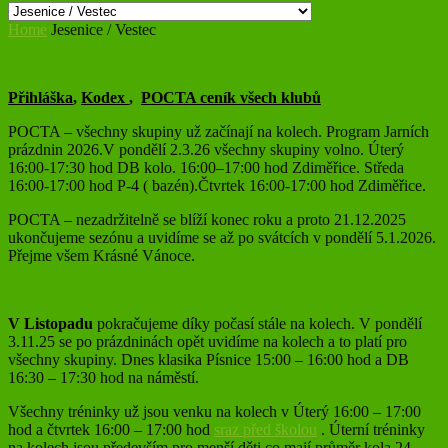
Home
Jesenice / Vestec
Přihláška
,
Kodex
,
POCTA ceník všech klubů
POCTA – všechny skupiny už začínají na kolech. Program Jarních
prázdnin 2026.V pondělí 2.3.26 všechny skupiny volno. Úterý
16:00-17:30 hod DB kolo. 16:00–17:00 hod Zdiměřice. Středa
16:00-17:00 hod P-4 ( bazén).Čtvrtek 16:00-17:00 hod Zdiměřice.
POCTA – nezadržitelně se blíží konec roku a proto 21.12.2025
ukončujeme sezónu a uvidíme se až po svátcích v pondělí 5.1.2026.
Přejme všem Krásné Vánoce.
V Listopadu
pokračujeme díky počasí stále na kolech. V pondělí
3.11.25 se po prázdninách opět uvidíme na kolech a to platí pro
všechny skupiny. Dnes klasika Písnice 15:00 – 16:00 hod a DB
16:30 – 17:30 hod na náměstí.
Všechny tréninky už jsou venku na kolech v Úterý 16:00 – 17:00
hod a čtvrtek 16:00 – 17:00 hod
sraz před školou
. Úterní tréninky
na kolech jsou především pro menší děti co mají průměr kola 24.