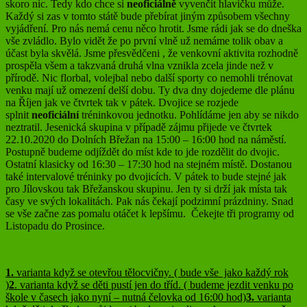
skoro nic. Tedy kdo chce si
neoficiálně
vyvenčit hlavičku může.
Každý si zas v tomto státě bude přebírat jiným způsobem všechny
vyjádření. Pro nás nemá cenu něco hrotit. Jsme rádi jak se do dneška
vše zvládlo. Bylo vidět že po první vlně už nemáme tolik obav a
účast byla skvělá. Jsme přesvědčeni , že venkovní aktivita rozhodně
prospěla všem a takzvaná druhá vlna vznikla zcela jinde než v
přírodě. Nic florbal, volejbal nebo další sporty co nemohli trénovat
venku mají už omezení delší dobu. Ty dva dny dojedeme dle plánu
na Říjen jak ve čtvrtek tak v pátek. Dvojice se rozjede
splnit
neoficiální
tréninkovou jednotku. Pohlídáme jen aby se nikdo
neztratil. Jesenická skupina v případě zájmu přijede ve čtvrtek
22.10.2020 do Dolních Břežan na 15:00 – 16:00 hod na náměstí.
Postupně budeme odjíždět do míst kde to jde rozdělit do dvojic.
Ostatní klasicky od 16:30 – 17:30 hod na stejném místě. Dostanou
také intervalové tréninky po dvojicích. V pátek to bude stejné jak
pro Jílovskou tak Břežanskou skupinu. Jen ty si drží jak místa tak
časy ve svých lokalitách. Pak nás čekají podzimní prázdniny. Snad
se vše začne zas pomalu otáčet k lepšímu. Čekejte tři programy od
Listopadu do Prosince.
1.
varianta když se otevřou tělocvičny. ( bude vše jako každý rok
)
2
. varianta když se děti pustí jen do tříd. ( budeme jezdit venku po
škole v časech jako nyní – nutná čelovka od 16:00 hod)
3.
varianta