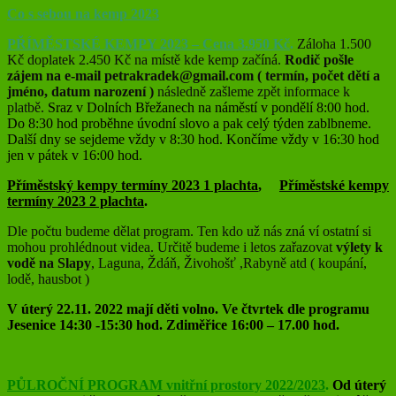
Co s sebou na kemp 2023
PŘÍMĚSTSKÉ KEMPY 2023 – Cena 3.950 Kč
.
Záloha 1.500
Kč doplatek 2.450 Kč na místě kde kemp začíná.
Rodič pošle
zájem na e-mail petrakradek@gmail.com ( termín, počet dětí a
jméno, datum narození )
následně zašleme zpět informace k
platbě.
Sraz v Dolních Břežanech na náměstí v pondělí 8:00 hod.
Do 8:30 hod proběhne úvodní slovo a pak celý týden zablbneme.
Další dny se sejdeme vždy v 8:30 hod. Končíme vždy v 16:30 hod
jen v pátek v 16:00 hod.
Příměstský kempy termíny 2023 1 plachta
,
Příměstské kempy
termíny 2023 2 plachta
.
Dle počtu budeme dělat program. Ten kdo už nás zná ví ostatní si
mohou prohlédnout videa. Určitě budeme i letos zařazovat
výlety k
vodě na Slapy
, Laguna, Ždáň, Živohošť ,Rabyně atd ( koupání,
lodě, hausbot )
V úterý 22.11. 2022 mají děti volno. Ve čtvrtek dle programu
Jesenice 14:30 -15:30 hod. Zdiměřice 16:00 – 17.00 hod.
PŮLROČNÍ PROGRAM vnitřní prostory 2022/2023
.
Od úterý