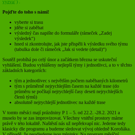
vyzva/
) .
Pojďte do toho s námi!
vyberte si trasu
jděte si zaběhat
výsledný čas napište do formuláře (rámeček „Zadej
výsledek“)
hned si zkontrolujte, jak jste přispěli k výsledku svého týmu
(tabulka dole či rámeček „Jak si vedete (detail)“)
Soutěž probíhá po celý únor a začátkem března se uskuteční
vyhlášení. Budou vyhlášeny nejlepší týmy i jednotlivci, a to v těchto
základních kategoriích:
tým a jednotlivec s největším počtem naběhaných kilometrů
tým s průměrně nejrychlejším časem na každé trase (do
průměru se počítají nejrychlejší časy deseti nejrychlejších
členů týmů)
absolutně nejrychlejší jednotlivec na každé trase
V tomto měsíci mají prázdniny P 1 – 5. od 22.2. -28.2. 2021 a
muselo by se zas improvizovat. Všechny vnitřní prostory máme
právě v této lokalitě. Naštěstí nás už nepřekvapí nic. Jedeme tedy
klasicky dle programu a budeme sledovat vývoj ohledně Koroňáka.
V případě, že neodjedeme jsou tréninky. Na program měsíční