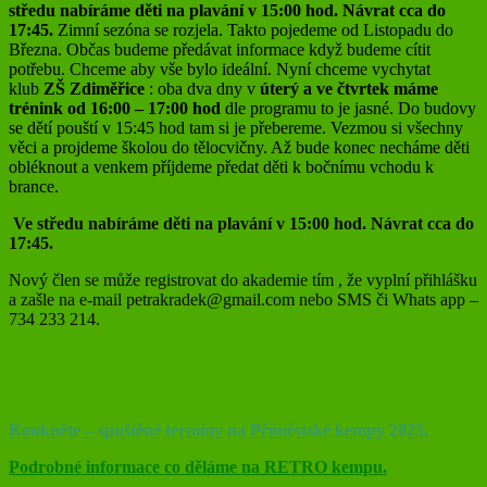
středu nabíráme děti na plavání v 15:00 hod. Návrat cca do
17:45.
Zimní sezóna se rozjela. Takto pojedeme od Listopadu do
Března. Občas budeme předávat informace když budeme cítit
potřebu. Chceme aby vše bylo ideální. Nyní chceme vychytat
klub
ZŠ Zdiměřice
: oba dva dny v
úterý a ve čtvrtek máme
trénink od 16:00 – 17:00 hod
dle programu to je jasné. Do budovy
se dětí pouští v 15:45 hod tam si je přebereme. Vezmou si všechny
věci a projdeme školou do tělocvičny. Až bude konec necháme děti
obléknout a venkem příjdeme předat děti k bočnímu vchodu k
brance.
Ve středu nabíráme děti na plavání v 15:00 hod. Návrat cca do
17:45.
Nový člen se může registrovat do akademie tím , že vyplní přihlášku
a zašle na e-mail petrakradek@gmail.com nebo SMS či Whats app –
734 233 214.
Koukněte – spuštěné termíny na Příměstské kempy 2023
,
Podrobné informace co děláme na RETRO kempu.