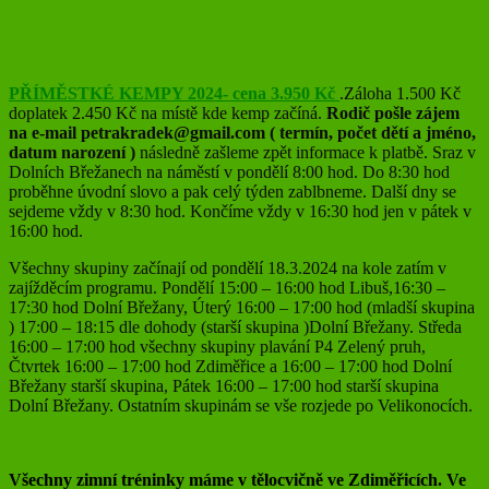
PŘÍMĚSTKÉ KEMPY 2024- cena 3.950 Kč
.Záloha 1.500 Kč
doplatek 2.450 Kč na místě kde kemp začíná.
Rodič pošle zájem
na e-mail petrakradek@gmail.com ( termín, počet dětí a jméno,
datum narození )
následně zašleme zpět informace k platbě. Sraz v
Dolních Břežanech na náměstí v pondělí 8:00 hod. Do 8:30 hod
proběhne úvodní slovo a pak celý týden zablbneme. Další dny se
sejdeme vždy v 8:30 hod. Končíme vždy v 16:30 hod jen v pátek v
16:00 hod.
Všechny skupiny začínají od pondělí 18.3.2024 na kole zatím v
zajížděcím programu. Pondělí 15:00 – 16:00 hod Libuš,16:30 –
17:30 hod Dolní Břežany, Úterý 16:00 – 17:00 hod (mladší skupina
) 17:00 – 18:15 dle dohody (starší skupina )Dolní Břežany. Středa
16:00 – 17:00 hod všechny skupiny plavání P4 Zelený pruh,
Čtvrtek 16:00 – 17:00 hod Zdiměřice a 16:00 – 17:00 hod Dolní
Břežany starší skupina, Pátek 16:00 – 17:00 hod starší skupina
Dolní Břežany. Ostatním skupinám se vše rozjede po Velikonocích.
Všechny zimní tréninky máme v tělocvičně ve Zdiměřicích.
Ve