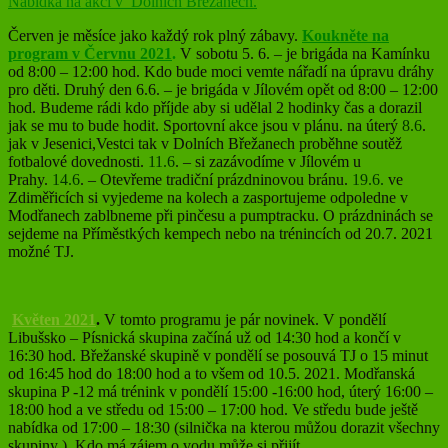
Nabídka na akci v Dolních Břežanech.
Červen je měsíce jako každý rok plný zábavy.
Koukněte na
program v Červnu 2021
.
V sobotu 5. 6. – je brigáda na Kamínku
od 8:00 – 12:00 hod. Kdo bude moci vemte nářadí na úpravu dráhy
pro děti. Druhý den 6.6. – je brigáda v Jílovém opět od 8:00 – 12:00
hod. Budeme rádi kdo příjde aby si udělal 2 hodinky čas a dorazil
jak se mu to bude hodit. Sportovní akce jsou v plánu. na úterý
8.6
.
jak v Jesenici,Vestci tak v Dolních Břežanech proběhne soutěž
fotbalové dovednosti.
11.6
. – si zazávodíme v Jílovém u
Prahy.
14.6
. – Otevřeme tradiční prázdninovou bránu.
19.6.
ve
Zdiměřicích si vyjedeme na kolech a zasportujeme odpoledne v
Modřanech zablbneme při pinčesu a pumptracku. O prázdninách se
sejdeme na Příměstkých kempech nebo na trénincích od 20.7. 2021
možné TJ.
Květen 2021
.
V tomto programu je pár novinek. V pondělí
Libušsko – Písnická skupina začíná už od 14:30 hod a končí v
16:30 hod. Břežanské skupině v pondělí se posouvá TJ o 15 minut
od 16:45 hod do 18:00 hod a to všem od 10.5. 2021. Modřanská
skupina P -12 má trénink v pondělí 15:00 -16:00 hod, úterý 16:00 –
18:00 hod a ve středu od 15:00 – 17:00 hod. Ve středu bude ještě
nabídka od 17:00 – 18:30 (silnička na kterou můžou dorazit všechny
skupiny ). Kdo má zájem o vodu může si přijít