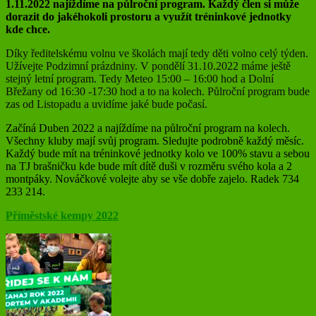
1.11.2022 najíždíme na půlroční program. Každý člen si může
dorazit do jakéhokoli prostoru a využít tréninkové jednotky
kde chce.
Díky ředitelskému volnu ve školách mají tedy děti volno celý týden.
Užívejte Podzimní prázdniny. V pondělí 31.10.2022 máme ještě
stejný letní program. Tedy Meteo 15:00 – 16:00 hod a Dolní
Břežany od 16:30 -17:30 hod a to na kolech. Půlroční program bude
zas od Listopadu a uvidíme jaké bude počasí.
Začíná Duben 2022 a najíždíme na půlroční program na kolech.
Všechny kluby mají svůj program. Sledujte podrobně každý měsíc.
Každý bude mít na tréninkové jednotky kolo ve 100% stavu a sebou
na TJ brašničku kde bude mít dítě duši v rozměru svého kola a 2
montpáky. Nováčkové volejte aby se vše dobře zajelo. Radek 734
233 214.
Příměstské kempy 2022