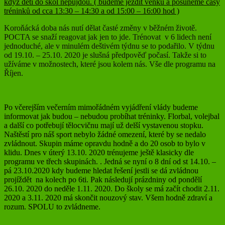
když děti do škol nepůjdou. ( budeme jezdit venku a posuneme časy
tréninků od cca 13:30 – 14:30 a od 15:00 – 16:00 hod )
Koroňácká doba nás nutí dělat časté změny v běžném životě.
POCTA se snaží reagovat jak jen to jde. Trénovat v 6 lidech není
jednoduché, ale v minulém deštivém týdnu se to podařilo. V týdnu
od 19.10. – 25.10. 2020 je slušná předpověď počasí. Takže si to
užíváme v možnostech, které jsou kolem nás. Vše dle programu na
Říjen.
Po včerejším večerním mimořádném vyjádření vlády budeme
informovat jak budou – nebudou probíhat tréninky. Florbal, volejbal
a další co potřebují tělocvičnu mají už delší vystavenou stopku.
Naštěstí pro náš sport nebylo žádné omezení, které by se nedalo
zvládnout. Skupin máme opravdu hodně a do 20 osob to bylo v
klidu. Dnes v úterý 13.10. 2020 trénujeme ještě klasicky dle
programu ve třech skupinách. . Jedná se nyní o 8 dní od st 14.10. –
pá 23.10.2020 kdy budeme hledat řešení jestli se dá zvládnou
projíždět na kolech po 6ti. Pak následují prázdniny od pondělí
26.10. 2020 do neděle 1.11. 2020. Do školy se má začít chodit 2.11.
2020 a 3.11. 2020 má skončit nouzový stav. Všem hodně zdraví a
rozum. SPOLU to zvládneme.