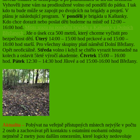
Vyhověli jsme vám na prodloužené volno od pondělí do pátku. I tak
kdo tu bude může se zapojit po dvojicích na brigády a projetí. V
plánu je následující program. V
pondělí
je brigáda u Kaštanky.
Kdo chce dorazit nebo poslat děti budeme na místě od 12:00 –
16:00 hod.
Místo srazu na pondělní brigádu u Kaštanky v Dolních
Břežanech
. Jde o úsek cca 500 metrů, který chceme vyčistit pro
bezpečnost dětí.
Úterý
14:00 – 15:00 hod prckové a od 15:00 –
16:00 hod starší. Pro všechny skupiny platí náměstí Dolní Břežany.
Opět neoficiálně.
Středa
volno i když se chtělo vyrazit hromadně na
kolech a oslavit 5leté výročí akademie.
Čtvrtek
15:00 – 16:00
hod.
Pátek
12:30 – 14:30 hod Jílové a od 15:00-16:00 hod Břežany.
Aktualita –
Pobývat na veřejně přístupných místech nejvýše v počtu
2 osob a zachovávat při kontaktu s ostatními osobami odstup
nejméně 2 metry jsou dalším omezením, které logicky nedovoluje