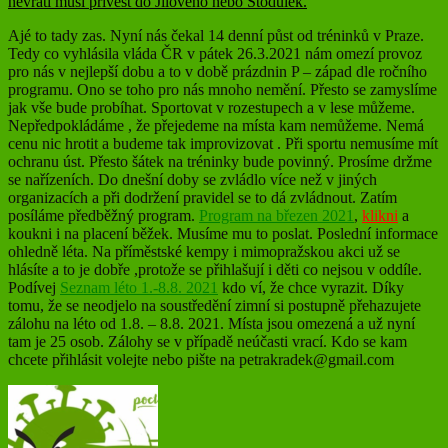
nevrátí musí přivést do Jílového nebo Stodůlek.
Ajé to tady zas. Nyní nás čekal 14 denní půst od tréninků v Praze.
Tedy co vyhlásila vláda ČR v pátek 26.3.2021 nám omezí provoz
pro nás v nejlepší dobu a to v době prázdnin P – západ dle ročního
programu. Ono se toho pro nás mnoho nemění. Přesto se zamyslíme
jak vše bude probíhat. Sportovat v rozestupech a v lese můžeme.
Nepředpokládáme , že přejedeme na místa kam nemůžeme. Nemá
cenu nic hrotit a budeme tak improvizovat . Při sportu nemusíme mít
ochranu úst. Přesto šátek na tréninky bude povinný. Prosíme držme
se nařízeních. Do dnešní doby se zvládlo více než v jiných
organizacích a při dodržení pravidel se to dá zvládnout. Zatím
posíláme předběžný program.
Program na březen 2021
,
klikni
a
koukni i na placení běžek. Musíme mu to poslat. Poslední informace
ohledně léta. Na příměstské kempy i mimopražskou akci už se
hlásíte a to je dobře ,protože se přihlašují i děti co nejsou v oddíle.
Podívej
Seznam léto 1.-8.8. 2021
kdo ví, že chce vyrazit. Díky
tomu, že se neodjelo na soustředění zimní si postupně přehazujete
zálohu na léto od 1.8. – 8.8. 2021. Místa jsou omezená a už nyní
tam je 25 osob. Zálohy se v případě neúčasti vrací. Kdo se kam
chcete přihlásit volejte nebo pište na petrakradek@gmail.com