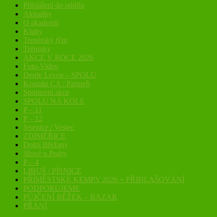
Přihlášení do oddílu
Aktuality
O akademii
Kluby
Trenérský tým
Tréninky
AKCE V ROCE 2026
Foto-Video
Derde Leven – SPOLU
Kontakt CA / Partneři
Sportovní akce
SPOLU NA KOLE
P – 11
P – 12
Jesenice / Vestec
ZDIMĚŘICE
Dolní Břežany
Jílové u Prahy
P – 4
LIBUŠ / PÍSNICE
PŘÍMĚSTSKÉ KEMPY 2026 + PŘIHLAŠOVÁNÍ
PODPORUJEME
PŮJČENÍ BĚŽEK – BAZAR
PŘÁNÍ