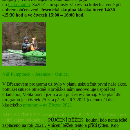
do
Cukrkandlu
.
Zažiješ tam spousty zábavy na kolech a vodě při
dobrém občerstvení.
Jesenická skupina klasika úterý 14:30
-15:30 hod a ve čtvrtek 15:00 – 16:00 hod.
Náš Pumptrack – Jesenice – Osnice
.
V Březnovém programu už bylo v plánu uskutečnit první naše akce,
bohužel situace ohledně Koroňáka nám nedovoluje uspořádat
Gladiáora, Velikonoční jízdu a ani pinčesový turnaj. Vše platí dle
programu jen čtvrtek 25.3. a pátek 26.3.2021 jedeme dál dle
klasického
program – na Březen 2021
KDO ZATÍM JEDE na sportovní akci 1.-8.8.2021 přihlašování pro
velký zájem pokračuje
,
PŮJČENÍ BĚŽEK koukni kdo nemá ještě
zaplaceno na rok 2021 . Vrácení běžek tento a příští týden. Kdo