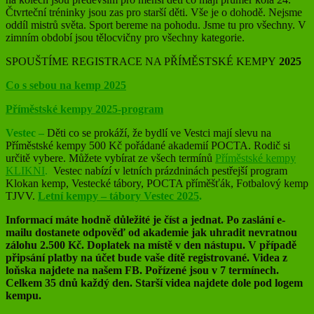
Čtvrteční tréninky jsou zas pro starší děti. Vše je o dohodě. Nejsme
oddíl mistrů světa. Sport bereme na pohodu. Jsme tu pro všechny. V
zimním období jsou tělocvičny pro všechny kategorie.
SPOUŠTÍME REGISTRACE NA PŘÍMĚSTSKÉ KEMPY
2025
Co s sebou na kemp 2025
Příměstské kempy 2025-program
Vestec –
Děti co se prokáží, že bydlí ve Vestci mají slevu na
Příměstské kempy 500 Kč pořádané akademií POCTA. Rodič si
určitě vybere. Můžete vybírat ze všech termínů
Příměstské kempy
KLIKNI
.
Vestec nabízí v letních prázdninách pestřejší program
Klokan kemp, Vestecké tábory, POCTA příměšťák, Fotbalový kemp
TJVV.
Letní kempy – tábory Vestec 2025
.
Informací máte hodně důležité je číst a jednat. Po zaslání e-
mailu dostanete odpověď od akademie jak uhradit nevratnou
zálohu 2.500 Kč. Doplatek na místě v den nástupu. V případě
připsání platby na účet bude vaše dítě registrované. Videa z
loňska najdete na našem FB. Pořízené jsou v 7 termínech.
Celkem 35 dnů každý den. Starší videa najdete dole pod logem
kempu.