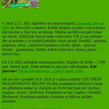
V úterý 2.11. 2021 najíždíme na zimní program
Listopad -Březen
2022
do tělocvičen a bazénu. Každá skupina si najde svoji kolonku
kde má dny a časy kdy se trénuje. Můžete navštěvovat jaké místo
ale chcete. Záleží jak vám to bude vyhovovat. Vše je zas udělané
aby se jednalo o co nejširší nabídku všech sportů. Pondělí – atletická
průprava, úterý – pohybová průprava a kolo, středa – plavání,
čtvrtek – gymnastika, florbal, fotbal stolní tenis, basket, pátek –
míčové hry.
Od
1.9. 2021 začínáme sezónu plaváním. Klasika od 16:00 – 17:00
hod. Zelený pruh. Tento trénink je také pro vaší skupinu.
Kde
plaveme?
Místo kde plaveme – Zelený pruh 1294
.
Jak asi víte v pondělí 14.6. 2021 je v plánu tradiční OTEVŘENÍ
PRÁZDNINOVÉ BRÁNY. Po těch posledních měsících to bude
zas příležitost potkat se. Začátek od 16:30 hod platí pro všechny
skupiny . Konec 18:00 hod. Projedeme se zas v parku v Dolních
Břežanech. Rozdáme tombolu a budeme se těšit na začátek
prázdnin.