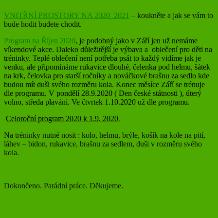
VNITŘNÍ PROSTORY NA 2020_2021
–
koukněte a jak se vám to
bude hodit budete chodit.
Program na Říjen 2020
,
je podobný jako v Září jen už nemáme
víkendové akce. Daleko důležitější je výbava a oblečení pro děti na
tréninky. Teplé oblečení není potřeba psát to každý vidíme jak je
venku, ale připomínáme rukavice dlouhé, čelenka pod helmu, šátek
na krk, čelovka pro starší ročníky a nováčkové brašnu za sedlo kde
budou mít duši svého rozměru kola. Konec měsíce Září se trénuje
dle programu. V pondělí 28.9.2020 ( Den české státnosti ), úterý
volno, středa plavání. Ve čtvrtek 1.10.2020 už dle programu.
Celoroční program 2020 k 1.9. 2020
,
Na tréninky nutné nosit : kolo, helmu, brýle, košík na kole na pití,
láhev – bidon, rukavice, brašnu za sedlem, duši v rozměru svého
kola.
Dokončeno. Parádní práce. Děkujeme.