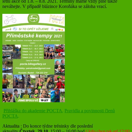
letní akce od 1.8. – 8.8. 2021. Termíny máme vždy plné takže
neváhejte. V případě blázince Koroňáka se záloha vrací.
Přihláška do akademie POCTA
,
Pravidla a povinnosti členů
POCTA
.
Aktualita :
Do konce týdne tréninky dle poslední
aktuality
Čtvrtek
29.10.
15:00 – 16:00 hod
( kdo chce tak od 12:00