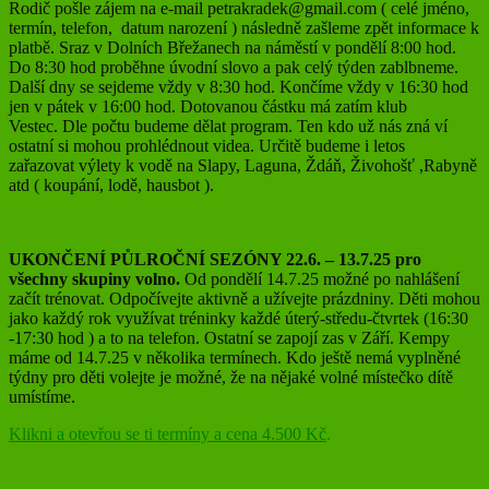
Rodič pošle zájem na e-mail petrakradek@gmail.com ( celé jméno,
termín, telefon, datum narození ) následně zašleme zpět informace k
platbě. Sraz v Dolních Břežanech na náměstí v pondělí 8:00 hod.
Do 8:30 hod proběhne úvodní slovo a pak celý týden zablbneme.
Další dny se sejdeme vždy v 8:30 hod. Končíme vždy v 16:30 hod
jen v pátek v 16:00 hod. Dotovanou částku má zatím klub
Vestec. Dle počtu budeme dělat program. Ten kdo už nás zná ví
ostatní si mohou prohlédnout videa. Určitě budeme i letos
zařazovat výlety k vodě na Slapy, Laguna, Ždáň, Živohošť ,Rabyně
atd ( koupání, lodě, hausbot ).
UKONČENÍ PŮLROČNÍ SEZÓNY 22.6. – 13.7.25 pro
všechny skupiny volno.
Od pondělí 14.7.25 možné po nahlášení
začít trénovat. Odpočívejte aktivně a užívejte prázdniny. Děti mohou
jako každý rok využívat tréninky každé úterý-středu-čtvrtek (16:30
-17:30 hod ) a to na telefon. Ostatní se zapojí zas v Září. Kempy
máme od 14.7.25 v několika termínech. Kdo ještě nemá vyplněné
týdny pro děti volejte je možné, že na nějaké volné místečko dítě
umístíme.
Klikni a otevřou se ti termíny a cena 4.500 Kč
.