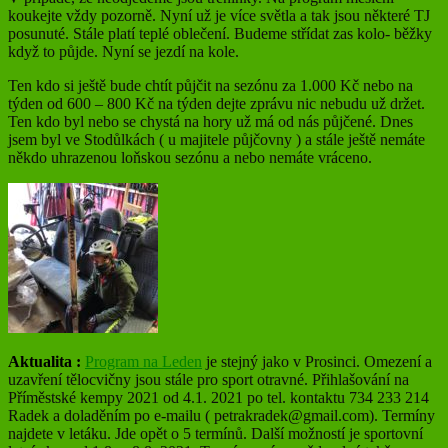
koukejte vždy pozorně. Nyní už je více světla a tak jsou některé TJ
posunuté. Stále platí teplé oblečení. Budeme střídat zas kolo- běžky
když to půjde. Nyní se jezdí na kole.
Ten kdo si ještě bude chtít půjčit na sezónu za 1.000 Kč nebo na
týden od 600 – 800 Kč na týden dejte zprávu nic nebudu už držet.
Ten kdo byl nebo se chystá na hory už má od nás půjčené. Dnes
jsem byl ve Stodůlkách ( u majitele půjčovny ) a stále ještě nemáte
někdo uhrazenou loňskou sezónu a nebo nemáte vráceno.
Aktualita :
Program na Leden
je stejný jako v Prosinci. Omezení a
uzavření tělocvičny jsou stále pro sport otravné. Přihlašování na
Příměstské kempy 2021 od 4.1. 2021 po tel. kontaktu 734 233 214
Radek a doladěním po e-mailu ( petrakradek@gmail.com). Termíny
najdete v letáku. Jde opět o 5 termínů. Další možností je sportovní