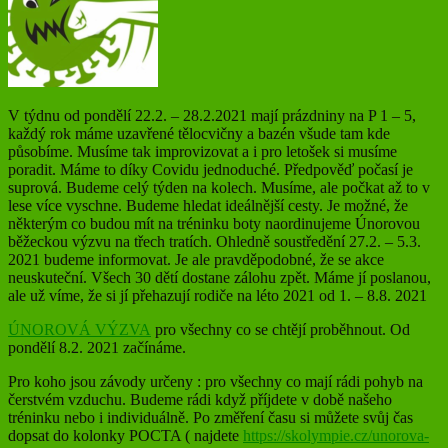
V týdnu od pondělí 22.2. – 28.2.2021 mají prázdniny na P 1 – 5,
každý rok máme uzavřené tělocvičny a bazén všude tam kde
působíme. Musíme tak improvizovat a i pro letošek si musíme
poradit. Máme to díky Covidu jednoduché. Předpověď počasí je
suprová. Budeme celý týden na kolech. Musíme, ale počkat až to v
lese více vyschne. Budeme hledat ideálnější cesty. Je možné, že
některým co budou mít na tréninku boty naordinujeme Únorovou
běžeckou výzvu na třech tratích. Ohledně soustředění 27.2. – 5.3.
2021 budeme informovat. Je ale pravděpodobné, že se akce
neuskuteční. Všech 30 dětí dostane zálohu zpět. Máme jí poslanou,
ale už víme, že si jí přehazují rodiče na léto 2021 od 1. – 8.8. 2021
ÚNOROVÁ VÝZVA
pro všechny co se chtějí proběhnout. Od
pondělí 8.2. 2021 začínáme.
Pro koho jsou závody určeny : pro všechny co mají rádi pohyb na
čerstvém vzduchu. Budeme rádi když příjdete v době našeho
tréninku nebo i individuálně. Po změření času si můžete svůj čas
dopsat do kolonky POCTA ( najdete
https://skolympie.cz/unorova-