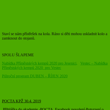
Staví se nám přístřešek na kola. Ráno si děti mohou uskladnit kolo a
zamknout do stojanů.
SPOLU ŠLAPEME
Nabídka Příměstských kempů 2020 pro Jesenici
,
Vestec – Nabídka
Příměstských kempů 2020 pro Vestec
Půlroční program DUBEN – ŘÍJEN 2020
POCTA KPŽ 30.4. 2019
Přihláška do akademie -POCTA
,
Facebook povolení-Potvrzení o