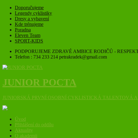
Doporučujeme
Legendy cyklistiky
Dresy a vybavení
Kde trénujeme
Poradna
Eleven Team
SPORT-KIDS
PODPORUJEME ZDRAVÉ AMBICE RODIČŮ - RESPEKT
Telefon : 734 233 214 petrakradek@gmail.com
JUNIOR POCTA
JUNIORSKÁ PRVNÍ OSOBNÍ CYKLISTICKÁ TALENTOVÁ 
Úvod
Přihlášení do oddílu
Aktuality
O akademii