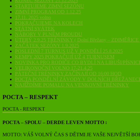
KONEC SEZÓNY 21.12.2025
STARTUJEME ZIMNÍ SEZÓNU
ZIMNÍ PROGRAM OD 1.12.25
17.11. 2025 volno
POKRAČUJEME NA KOLECH
STÁTNÍ SVÁTEK
NÁBORY V PLNÉM PROUDU
ÚTERÝ 2.9.25 TRÉNINKY ( Dolní Břežany – ZDIMĚŘICE 
ZAČÁTEK SEZÓNY 1.9.2025
POSLEDNÍ 7 TURNUS UŽ V PONDĚLÍ 25.8.2025
KEMPY 2025 POKRAČUJÍ UŽ 4 TURNUSEM
NOVINKA PRO RODIČE CO BYDLÍ NA LIBUŠI/PÍSNIC
VELIKONOČNÍ VOLNO 17-21.4.25
PÁTEČNÍ TRÉNINKY ZAČÍNAJÍ OD 16:00 HOD
POCTA PONDĚLNÍ ZÁVODY V DOLNÍCH BŘEŽANEC
NAJÍŽDÍME POMALU NA VENKOVNÍ TRÉNINKY
POCTA – RESPEKT
POCTA - RESPEKT
POCTA – SPOLU – DERDE LEVEN MOTTO :
MOTTO: VÁŠ VOLNÝ ČAS S DĚTMI JE VAŠE NEJVĚTŠÍ BO