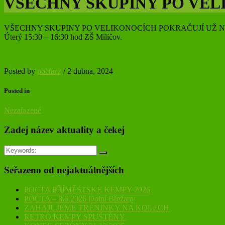
VŠECHNY SKUPINY PO VEL
VŠECHNY SKUPINY PO VELIKONOCÍCH POKRAČUJÍ UŽ NA KOLECH.
Úterý 15:30 – 16:30 hod ZŠ Milíčov.
Posted by
poctacz
/
2 dubna, 2024
Posted in
Nezařazené
Zadej název aktuality a čekej
Seřazeno od nejaktuálnějších
POCTA PŘÍMĚSTSKÉ KEMPY 2026
POCTA – 8.6.2026 Dolní Břežany
ZAHAJUJEME TRÉNINKY NA KOLECH
RETRO KEMPY SPUŠTĚNY