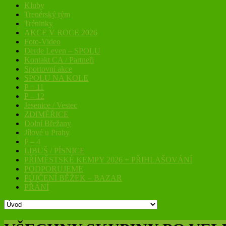
Kluby
Trenérský tým
Tréninky
AKCE V ROCE 2026
Foto-Video
Derde Leven – SPOLU
Kontakt CA / Partneři
Sportovní akce
SPOLU NA KOLE
P – 11
P – 12
Jesenice / Vestec
ZDIMĚŘICE
Dolní Břežany
Jílové u Prahy
P – 4
LIBUŠ / PÍSNICE
PŘÍMĚSTSKÉ KEMPY 2026 + PŘIHLAŠOVÁNÍ
PODPORUJEME
PŮJČENÍ BĚŽEK – BAZAR
PŘÁNÍ