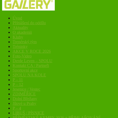
Úvod
Přihlášení do oddílu
Aktuality
O akademii
Kluby
Trenérský tým
Tréninky
AKCE V ROCE 2026
Foto-Video
Derde Leven – SPOLU
Kontakt CA / Partneři
Sportovní akce
SPOLU NA KOLE
P – 11
P – 12
Jesenice / Vestec
ZDIMĚŘICE
Dolní Břežany
Jílové u Prahy
P – 4
LIBUŠ / PÍSNICE
PŘÍMĚSTSKÉ KEMPY 2026 + PŘIHLAŠOVÁNÍ