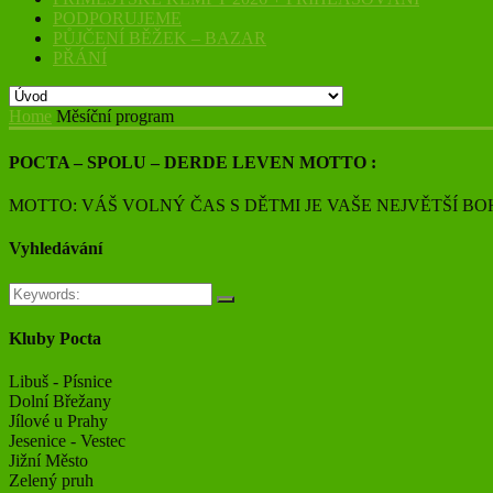
PODPORUJEME
PŮJČENÍ BĚŽEK – BAZAR
PŘÁNÍ
Home
Měsíční program
POCTA – SPOLU – DERDE LEVEN MOTTO :
MOTTO: VÁŠ VOLNÝ ČAS S DĚTMI JE VAŠE NEJVĚTŠÍ BO
Vyhledávání
Kluby Pocta
Libuš - Písnice
Dolní Břežany
Jílové u Prahy
Jesenice - Vestec
Jižní Město
Zelený pruh