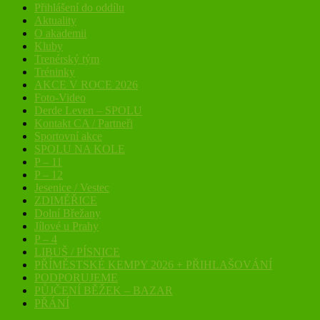
Přihlášení do oddílu
Aktuality
O akademii
Kluby
Trenérský tým
Tréninky
AKCE V ROCE 2026
Foto-Video
Derde Leven – SPOLU
Kontakt CA / Partneři
Sportovní akce
SPOLU NA KOLE
P – 11
P – 12
Jesenice / Vestec
ZDIMĚŘICE
Dolní Břežany
Jílové u Prahy
P – 4
LIBUŠ / PÍSNICE
PŘÍMĚSTSKÉ KEMPY 2026 + PŘIHLAŠOVÁNÍ
PODPORUJEME
PŮJČENÍ BĚŽEK – BAZAR
PŘÁNÍ