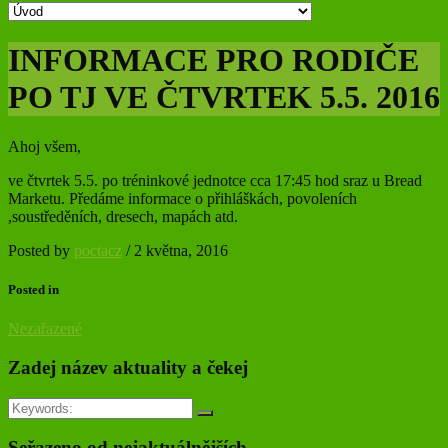
INFORMACE PRO RODIČE
PO TJ VE ČTVRTEK 5.5. 2016
Ahoj všem,
ve čtvrtek 5.5. po tréninkové jednotce cca 17:45 hod sraz u Bread
Marketu. Předáme informace o přihláškách, povoleních
,soustředěních, dresech, mapách atd.
Posted by
poctacz
/
2 května, 2016
Posted in
Nezařazené
Zadej název aktuality a čekej
Seřazeno od nejaktuálnějších