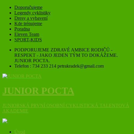
Doporučujeme
Legendy cyklistiky
Dresy a vybavení
Kde trénujeme
Poradna
Eleven Team
SPORT-KIDS
PODPORUJEME ZDRAVÉ AMBICE RODIČŮ -
RESPEKT - JAKO JEDEN TÝM TO DOKÁŽEME.
JUNIOR POCTA.
Telefon : 734 233 214 petrakradek@gmail.com
JUNIOR POCTA
JUNIORSKÁ PRVNÍ OSOBNÍ CYKLISTICKÁ TALENTOVÁ
AKADEMIE
Úvod