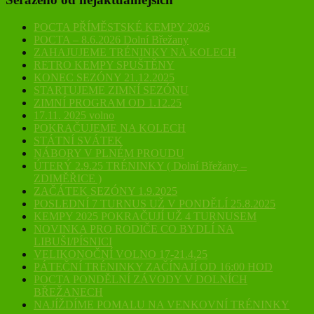
POCTA PŘÍMĚSTSKÉ KEMPY 2026
POCTA – 8.6.2026 Dolní Břežany
ZAHAJUJEME TRÉNINKY NA KOLECH
RETRO KEMPY SPUŠTĚNY
KONEC SEZÓNY 21.12.2025
STARTUJEME ZIMNÍ SEZÓNU
ZIMNÍ PROGRAM OD 1.12.25
17.11. 2025 volno
POKRAČUJEME NA KOLECH
STÁTNÍ SVÁTEK
NÁBORY V PLNÉM PROUDU
ÚTERÝ 2.9.25 TRÉNINKY ( Dolní Břežany –
ZDIMĚŘICE )
ZAČÁTEK SEZÓNY 1.9.2025
POSLEDNÍ 7 TURNUS UŽ V PONDĚLÍ 25.8.2025
KEMPY 2025 POKRAČUJÍ UŽ 4 TURNUSEM
NOVINKA PRO RODIČE CO BYDLÍ NA
LIBUŠI/PÍSNICI
VELIKONOČNÍ VOLNO 17-21.4.25
PÁTEČNÍ TRÉNINKY ZAČÍNAJÍ OD 16:00 HOD
POCTA PONDĚLNÍ ZÁVODY V DOLNÍCH
BŘEŽANECH
NAJÍŽDÍME POMALU NA VENKOVNÍ TRÉNINKY