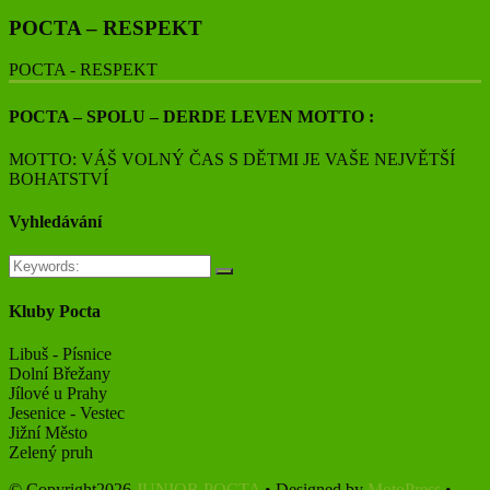
POCTA – RESPEKT
POCTA - RESPEKT
POCTA – SPOLU – DERDE LEVEN MOTTO :
MOTTO: VÁŠ VOLNÝ ČAS S DĚTMI JE VAŠE NEJVĚTŠÍ
BOHATSTVÍ
Vyhledávání
Kluby Pocta
Libuš - Písnice
Dolní Břežany
Jílové u Prahy
Jesenice - Vestec
Jižní Město
Zelený pruh
© Copyright2026
JUNIOR POCTA
• Designed by
MotoPress
•